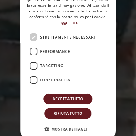
ENGLISH
la tua esperienza di navigazione. Utilizzando il
nostro sito web acconsenti a tutti i cookie in
conformità con la nostra policy per i cookie.
Leggi di più
Hotel Principe di
STRETTAMENTE NECESSARI
Villafranca: Il tuo
PERFORMANCE
boutique hotel nel
TARGETING
centro di Palermo
FUNZIONALITÀ
ACCETTA TUTTO
RIFIUTA TUTTO
MOSTRA DETTAGLI