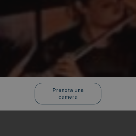
Prenota una
camera
Check-in